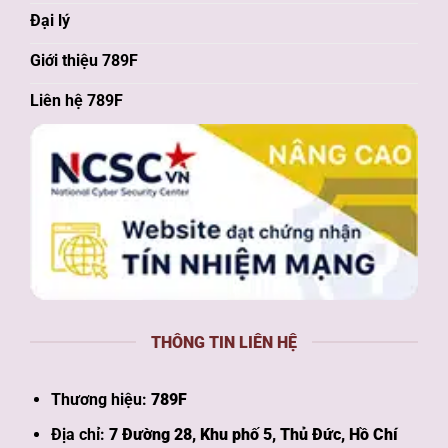
Đại lý
Giới thiệu 789F
Liên hệ 789F
THÔNG TIN LIÊN HỆ
Thương hiệu:
789F
Địa chỉ:
7 Đường 28, Khu phố 5, Thủ Đức, Hồ Chí