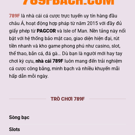
789F
là nhà cái cá cược trực tuyến uy tín hàng đầu
châu Á, hoạt động hợp pháp từ năm 2015 với đầy đủ
giấy phép từ
PAGCOR
và Isle of Man. Nền tảng này nổi
bật với hệ thống bảo mật cao, giao diện hiện đại, rút
tiền nhanh và kho game phong phú như casino, slot,
thể thao, bắn cá, đá gà… Dù bạn là người mới hay tay
chơi kỳ cựu,
nhà cái 789F
luôn mang đến trải nghiệm
cá cược công bằng, minh bạch và nhiều khuyến mãi
hấp dẫn mỗi ngày.
TRÒ CHƠI 789F
Sòng bạc
Slots