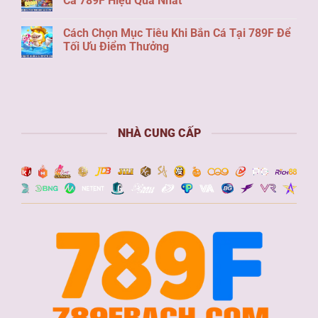
Cá 789F Hiệu Quả Nhất
Cách Chọn Mục Tiêu Khi Bắn Cá Tại 789F Để
Tối Ưu Điểm Thưởng
NHÀ CUNG CẤP