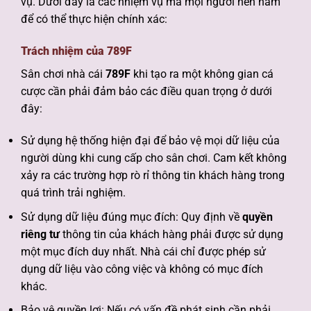
vụ. Dưới đây là các nhiệm vụ mà mọi người nên nắm
để có thể thực hiện chính xác:
Trách nhiệm của 789F
Sân chơi nhà cái
789F
khi tạo ra một không gian cá
cược cần phải đảm bảo các điều quan trọng ở dưới
đây:
Sử dụng hệ thống hiện đại để bảo vệ mọi dữ liệu của
người dùng khi cung cấp cho sân chơi. Cam kết không
xảy ra các trường hợp rò rỉ thông tin khách hàng trong
quá trình trải nghiệm.
Sử dụng dữ liệu đúng mục đích: Quy định về
quyền
riêng tư
thông tin của khách hàng phải được sử dụng
một mục đích duy nhất. Nhà cái chỉ được phép sử
dụng dữ liệu vào công việc và không có mục đích
khác.
Bảo vệ quyền lợi: Nếu có vấn đề phát sinh cần phải