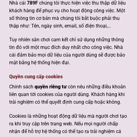
Nhà cái
789F
chúng tôi thực hiện việc thu thập dữ liệu
khách hàng để phục vụ cho hoạt động công việc. Một
số thông tin cơ bản mà chúng tôi bắt buộc phải thu
thập như: Tên, ngày sinh, email, số điện thoại,…
Tuy nhiên sân chơi cam kết chỉ sử dụng những thông
tin đó với một mục đích duy nhất cho công việc. Nhà
cái đảm bảo mọi dữ liệu của người dùng sẽ được bảo
mật bằng hệ thống hiện đại.
Quyền cung cấp cookies
Chính sách
quyền riêng tư
còn nêu những điều khoản
liên quan tới cookies của người dùng. Khách hàng khi
trải nghiệm có thể quyết định cung cấp hoặc không.
Cookies là những hoạt động dữ liệu mà người chơi tạo
ra khi truy cập trên trang web. Nếu mọi người chấp
nhận để hỗ trợ hệ thống có thể tạo ra trải nghiệm cá