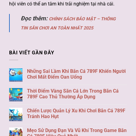
hội viên có thể an tâm khi trải nghiệm tại nhà cái.
Đọc thêm:
CHÍNH SÁCH BẢO MẬT – THÔNG
TIN SÂN CHƠI AN TOÀN NHẤT 2025
BÀI VIẾT GẦN ĐÂY
Những Sai Lầm Khi Bắn Cá 789F Khiến Người
Chơi Mất Điểm Oan Uổng
Thời Điểm Vàng Săn Cá Lớn Trong Bắn Cá
789F Cao Thủ Thường Áp Dụng
Chiến Lược Quản Lý Xu Khi Chơi Bắn Cá 789F
Tránh Hao Hụt
Mẹo Sử Dụng Đạn Và Vũ Khí Trong Game Bắn